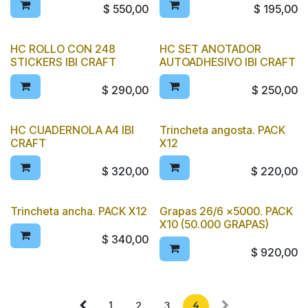
$
550,00
$
195,00
HC ROLLO CON 248
HC SET ANOTADOR
STICKERS IBI CRAFT
AUTOADHESIVO IBI CRAFT
$
290,00
$
250,00
HC CUADERNOLA A4 IBI
Trincheta angosta. PACK
CRAFT
X12
$
320,00
$
220,00
Trincheta ancha. PACK X12
Grapas 26/6 x5000. PACK
X10 (50.000 GRAPAS)
$
340,00
$
920,00
1
2
3
4