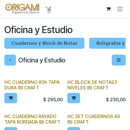
Ir al contenido
Oficina y Estudio
Cuadernos y Block de Notas
Bolígrafos y l
Oficina y Estudio
HC CUADERNO 80h TAPA
HC BLOCK DE NOTAS3
DURA IBI CRAFT
NIVELES IBI CRAFT
$
295,00
$
230,00
HC CUADERNO RAYADO
HC SET CUADERNOS A6
TAPA BORDADA IBI CRAFT
IBI CRAFT