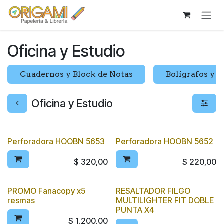
Ir al contenido
Oficina y Estudio
Cuadernos y Block de Notas
Bolígrafos y l
Oficina y Estudio
Perforadora HOOBN 5653
Perforadora HOOBN 5652
$
320,00
$
220,00
PROMO Fanacopy x5
RESALTADOR FILGO
resmas
MULTILIGHTER FIT DOBLE
PUNTA X4
$
1.200,00