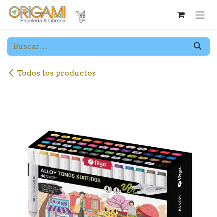
Ir al contenido
Todos los productos