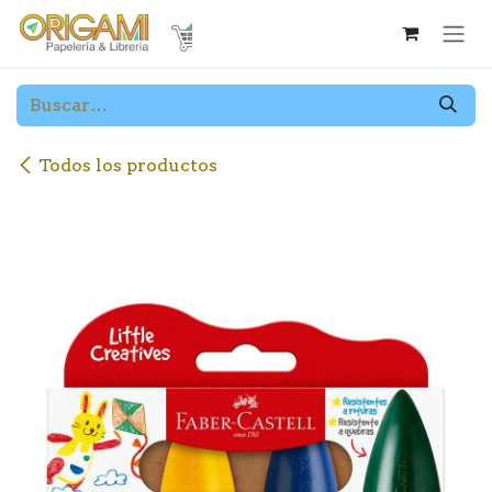
Ir al contenido
Todos los productos