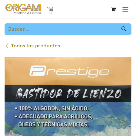
Ir al contenido
Todos los productos