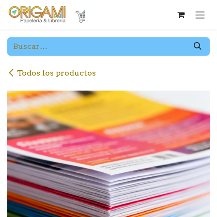
Ir al contenido
Todos los productos