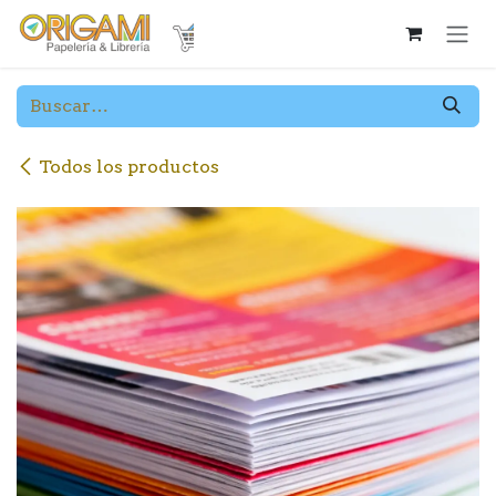
Ir al contenido
Todos los productos