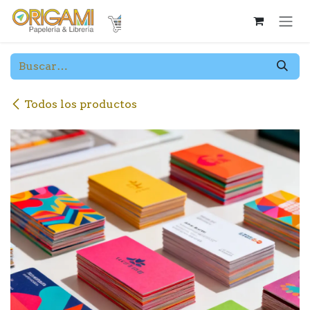
Ir al contenido
Todos los productos