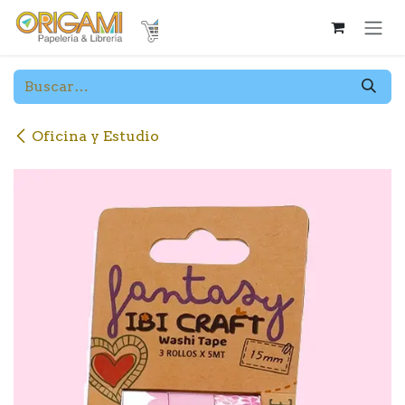
Ir al contenido
Oficina y Estudio