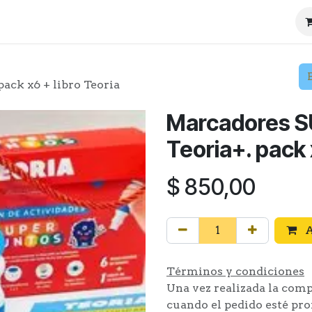
ienda
Contáctenos
COTIZACIONES
ck x6 + libro Teoria
Marcadores 
Teoria+. pack 
$
850,00
A
Términos y condiciones
Una vez realizada la com
cuando el pedido esté pron