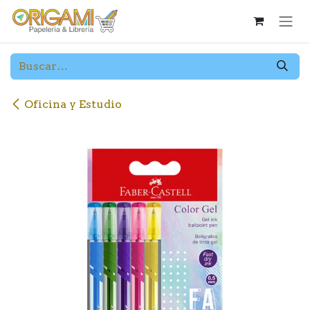
Ir al contenido
Oficina y Estudio